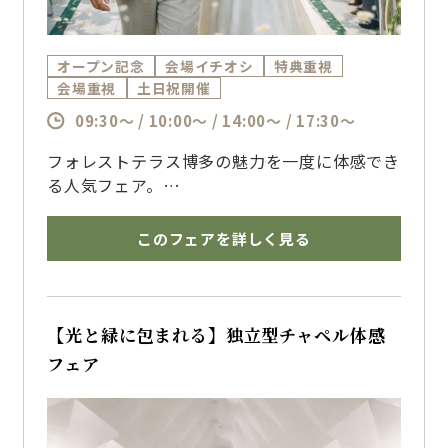
オープン記念
会場イチオシ
特典重視
会場重視
土日祝開催
09:30～ / 10:00～ / 14:00～ / 17:30～
フォレストテラス博多の魅力を一度に体感でき
る人気フェア。
迷ったらまずはこちら！婚礼料理の無料試食、
独立型チャペル・披露宴会場見学、お見積り相
このフェアを詳しく見る
談まで
結婚式準備に必要な内容を一度に体験できるフ
ェア。初めての式場見学の方にもおすすめです
【光と緑に包まれる】独立型チャペル体感
フェア