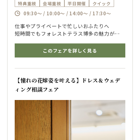
特典重視
会場重視
平日開催
クイック
09:30～ / 10:00～ / 14:00～ / 17:30～
仕事やプライベートで忙しいおふたりへ
短時間でもフォレストテラス博多の魅力がしっ
かり伝わる相談フェア
気になるポイントを中心にご案内いたします
このフェアを詳しく見る
博多で結婚式を挙げるならザ・フォレストテラ
ス博多のブライダルフェアへ
【憧れの花嫁姿を叶える】ドレス＆ウェデ
ィング相談フェア