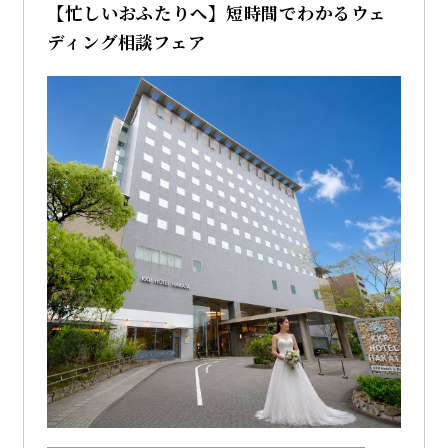
博多で結婚式を挙げるならザ・フォレストテラ
【忙しいおふたりへ】短時間でわかるウェ
ス博多のブライダルフェアへ
ディング相談フェア