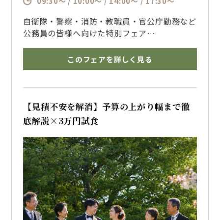
09:30～ / 10:00～ / 14:00～ / 17:30～
自衛隊・警察・消防・教職員・官公庁勤務など
公務員の皆様へ向けた特別フェア
宿泊やおもてなし、アクセスの良さなどホテル
ならではの安心感と、
このフェアを詳しく見る
1日1組貸切ウェディングの自由度を体感いた
だけます
博多で結婚式を挙げるならザ・フォレストテラ
ス博多のブライダルフェアへ
【見積不安を解消】予算の上がり幅まで徹
底解説×3万円試食