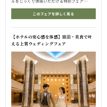
ルをじっくり体感いただける特別フェア
24mのバージンロード、自然光が差し込む空
間、挙式後に広がる全天候型ガーデンまでご案
このフェアを詳しく見る
内いたします
博多で結婚式を挙げるならザ・フォレストテラ
ス博多のブライダルフェアへ
【ホテルの安心感を体感】宿泊・美食で叶
える上質ウェディングフェア