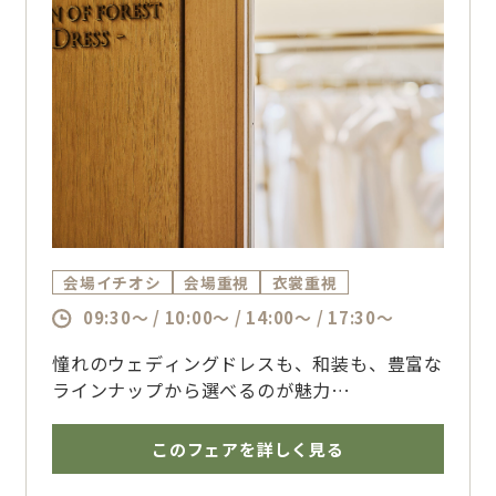
会場イチオシ
会場重視
衣裳重視
09:30～ / 10:00～ / 14:00～ / 17:30～
憧れのウェディングドレスも、和装も、豊富な
ラインナップから選べるのが魅力
5つの提携衣裳店をご紹介しながら、おふたり
の理想のコーディネートをご提案します
このフェアを詳しく見る
会場見学や試食とあわせて、結婚式当日のイメ
ージを膨らませませんか？