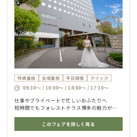
特典重視
会場重視
平日開催
クイック
09:30～ / 10:00～ / 14:00～ / 17:30～
仕事やプライベートで忙しいおふたりへ
短時間でもフォレストテラス博多の魅力がしっ
かり伝わる相談フェア
気になるポイントを中心にご案内いたします
このフェアを詳しく見る
博多で結婚式を挙げるならザ・フォレストテラ
ス博多のブライダルフェアへ