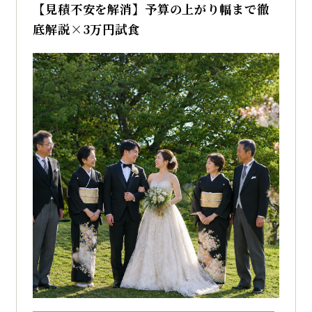
ス博多のブライダルフェアへ
【見積不安を解消】予算の上がり幅まで徹
底解説×3万円試食