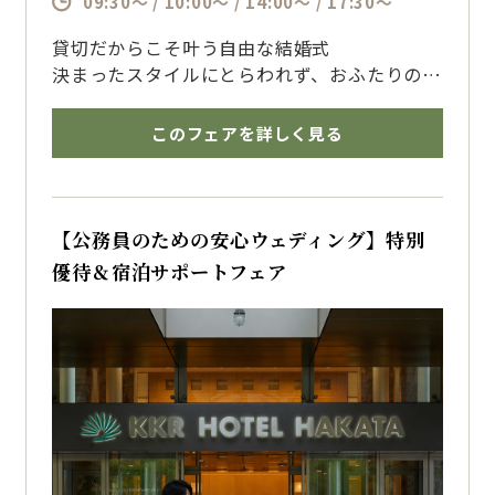
09:30～ / 10:00～ / 14:00～ / 17:30～
貸切だからこそ叶う自由な結婚式
決まったスタイルにとらわれず、おふたりの想
いをカタチにする自由なウェディングをご提案
コーディネートや演出、過ごし方まで、おふた
このフェアを詳しく見る
りらしい一日を経験豊富なプランナーが一緒に
創り上げます
【公務員のための安心ウェディング】特別
優待＆宿泊サポートフェア