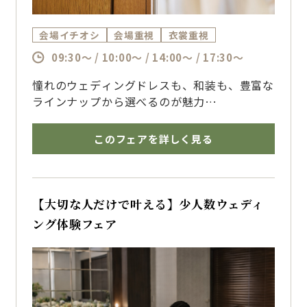
会場イチオシ
会場重視
衣裳重視
09:30～ / 10:00～ / 14:00～ / 17:30～
憧れのウェディングドレスも、和装も、豊富な
ラインナップから選べるのが魅力
5つの提携衣裳店をご紹介しながら、おふたり
の理想のコーディネートをご提案します
このフェアを詳しく見る
会場見学や試食とあわせて、結婚式当日のイメ
ージを膨らませませんか？
【大切な人だけで叶える】少人数ウェディ
ング体験フェア