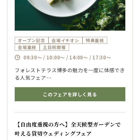
オープン記念
会場イチオシ
特典重視
会場重視
土日祝開催
09:30～ / 10:00～ / 14:00～ / 17:30～
フォレストテラス博多の魅力を一度に体感でき
る人気フェア
ホテルならではの美食とおもてなしを体感でき
るプレミアムフェア
このフェアを詳しく見る
シェフ自慢の婚礼料理試食をはじめ、緑に包ま
れた独立型チャペルや上質な披露宴会場をご見
学いただけます
ゲスト目線で選びたいおふたりにおすすめです
【自由度重視の方へ】全天候型ガーデンで
叶える貸切ウェディングフェア