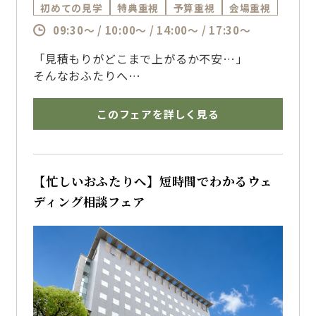
初めての見学
特典重視
予算重視
会場重視
09:30～ / 10:00～ / 14:00～ / 17:30～
「見積もりがどこまで上がるか不安…」
そんなおふたりへ
結婚式費用の上がりやすいポイントや、おふた
りに合った予算の考え方を
このフェアを詳しく見る
専属プランナーが分かりやすくご案内。
口コミ高評価の料理試食とともに、安心して準
備を進められる相談会です。
博多で結婚式を挙げるならザ・フォレストテラ
【忙しいおふたりへ】短時間でわかるウェ
ス博多のブライダルフェアへ
ディング相談フェア