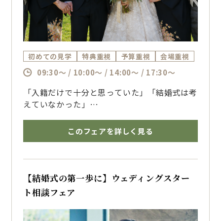
初めての見学
特典重視
予算重視
会場重視
09:30～ / 10:00～ / 14:00～ / 17:30～
「入籍だけで十分と思っていた」「結婚式は考
えていなかった」
そんなおふたりへ。
ご家族や親しい方との時間を大切にする少人数
このフェアを詳しく見る
ウェディングをご提案。
料理や予算も含めて、無理のない形を一緒に考
える相談会です。
【結婚式の第一歩に】ウェディングスター
ト相談フェア