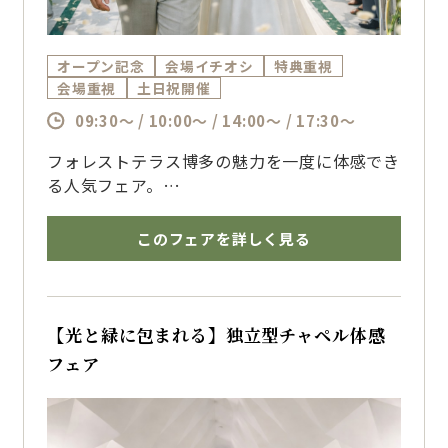
オープン記念
会場イチオシ
特典重視
会場重視
土日祝開催
09:30～ / 10:00～ / 14:00～ / 17:30～
フォレストテラス博多の魅力を一度に体感でき
る人気フェア。
迷ったらまずはこちら！婚礼料理の無料試食、
独立型チャペル・披露宴会場見学、お見積り相
このフェアを詳しく見る
談まで
結婚式準備に必要な内容を一度に体験できるフ
ェア。初めての式場見学の方にもおすすめです
【光と緑に包まれる】独立型チャペル体感
フェア