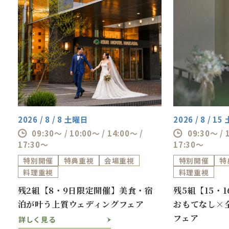
2026 / 8 / 8 土曜日
2026 / 8 / 1
09:30～ / 10:00～ / 14:00～ /
09:30～ / 
17:30～
17:30～
特別開催
特典重視
会場重視
特別開催
特
料理重視
料理重視
ス
残2組【8・9日限定開催】美食・宿
残5組【15・
泊が叶う上質ウェディングフェア
おもてなし×
フェア
詳しく見る