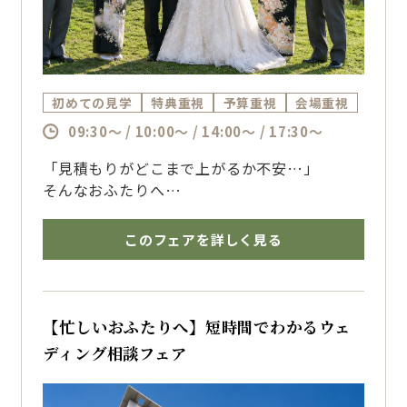
初めての見学
特典重視
予算重視
会場重視
09:30～ / 10:00～ / 14:00～ / 17:30～
「見積もりがどこまで上がるか不安…」
そんなおふたりへ
結婚式費用の上がりやすいポイントや、おふた
りに合った予算の考え方を
このフェアを詳しく見る
専属プランナーが分かりやすくご案内。
口コミ高評価の料理試食とともに、安心して準
備を進められる相談会です。
博多で結婚式を挙げるならザ・フォレストテラ
【忙しいおふたりへ】短時間でわかるウェ
ス博多のブライダルフェアへ
ディング相談フェア