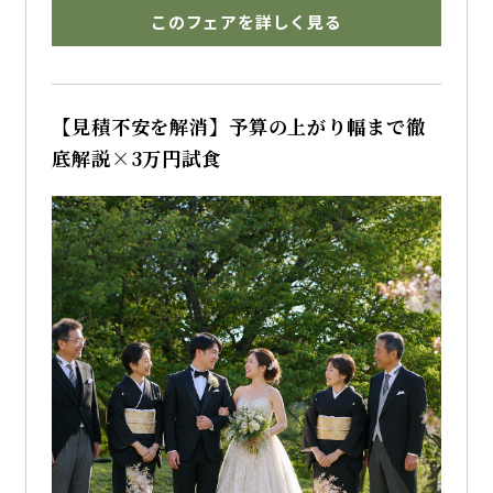
ミ高評価の婚礼料理をご堪能いただけます
このフェアを詳しく見る
博多で結婚式を挙げるならザ・フォレストテラ
ス博多のブライダルフェアへ
【見積不安を解消】予算の上がり幅まで徹
底解説×3万円試食