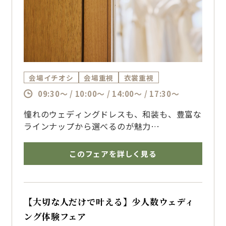
会場イチオシ
会場重視
衣裳重視
09:30～ / 10:00～ / 14:00～ / 17:30～
憧れのウェディングドレスも、和装も、豊富な
ラインナップから選べるのが魅力
5つの提携衣裳店をご紹介しながら、おふたり
の理想のコーディネートをご提案します
このフェアを詳しく見る
会場見学や試食とあわせて、結婚式当日のイメ
ージを膨らませませんか？
【大切な人だけで叶える】少人数ウェディ
ング体験フェア