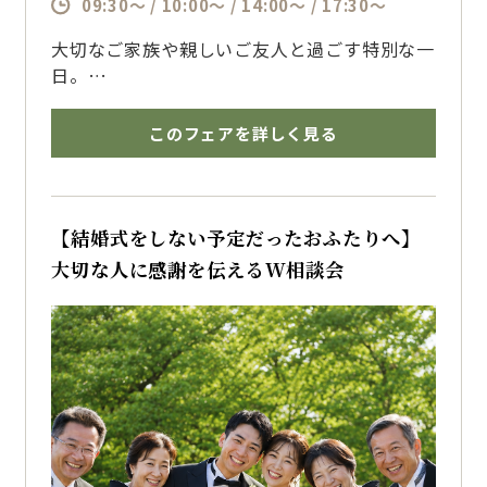
09:30～ / 10:00～ / 14:00～ / 17:30～
大切なご家族や親しいご友人と過ごす特別な一
日。
フォレストテラス博多ならではのホテルのおも
てなしと貸切空間で叶える
このフェアを詳しく見る
少人数ウェディングをご提案いたします。
博多で結婚式を挙げるならザ・フォレストテラ
ス博多のブライダルフェアへ
【結婚式をしない予定だったおふたりへ】
大切な人に感謝を伝えるW相談会