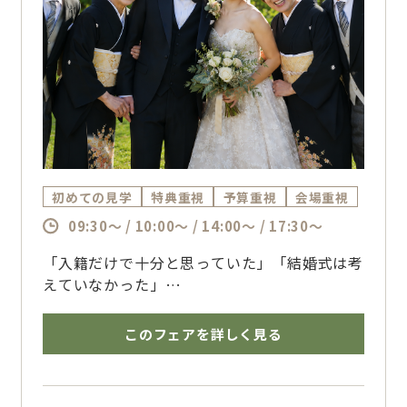
初めての見学
特典重視
予算重視
会場重視
09:30～ / 10:00～ / 14:00～ / 17:30～
「入籍だけで十分と思っていた」「結婚式は考
えていなかった」
そんなおふたりへ。
ご家族や親しい方との時間を大切にする少人数
このフェアを詳しく見る
ウェディングをご提案。
料理や予算も含めて、無理のない形を一緒に考
える相談会です。