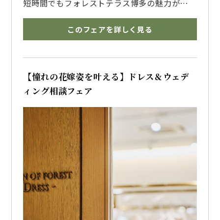
短時間でもフォレストテラス博多の魅力がしっ
かり伝わる相談フェア
気になるポイントを中心にご案内いたします
このフェアを詳しく見る
博多で結婚式を挙げるならザ・フォレストテラ
ス博多のブライダルフェアへ
【憧れの花嫁姿を叶える】ドレス＆ウェデ
ィング相談フェア