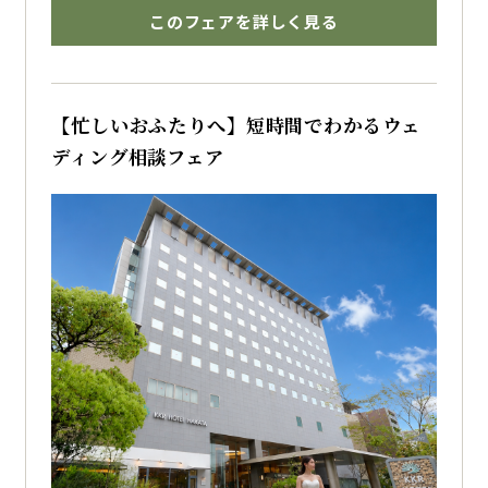
ミ高評価の婚礼料理をご堪能いただけます
このフェアを詳しく見る
博多で結婚式を挙げるならザ・フォレストテラ
ス博多のブライダルフェアへ
【忙しいおふたりへ】短時間でわかるウェ
ディング相談フェア