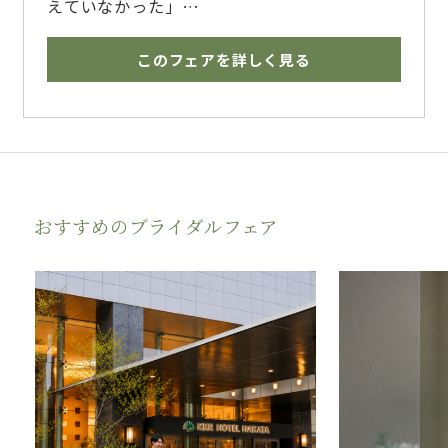
えていなかった」
そんなおふたりへ。
ご家族や親しい方との時間を大切にする少人数
このフェアを詳しく見る
ウェディングをご提案。
料理や予算も含めて、無理のない形を一緒に考
える相談会です。
おすすめのブライダルフェア