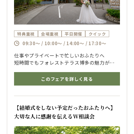
特典重視
会場重視
平日開催
クイック
09:30～ / 10:00～ / 14:00～ / 17:30～
仕事やプライベートで忙しいおふたりへ
短時間でもフォレストテラス博多の魅力がしっ
かり伝わる相談フェア
気になるポイントを中心にご案内いたします
このフェアを詳しく見る
博多で結婚式を挙げるならザ・フォレストテラ
ス博多のブライダルフェアへ
【結婚式をしない予定だったおふたりへ】
大切な人に感謝を伝えるW相談会