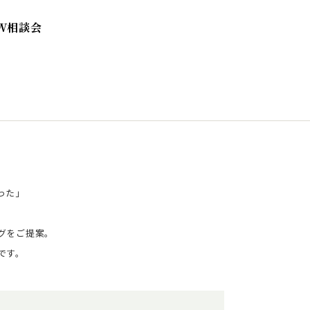
W相談会
った」
グをご提案。
です。