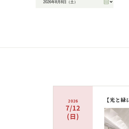
【光と緑
2026
7/12
(日)