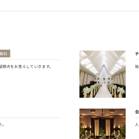
無料
疑問点をお答えしていきます。
独
介。
人