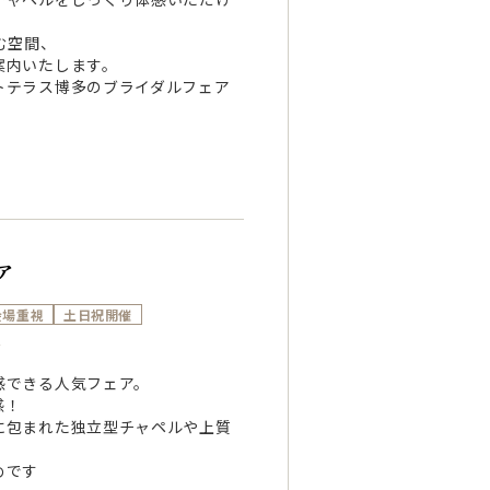
む空間、
案内いたします。
トテラス博多のブライダルフェア
ア
会場重視
土日祝開催
～
感できる人気フェア。
感！
に包まれた独立型チャペルや上質
めです