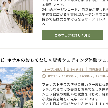
る特別フェア。
24mのバージンロード、自然光が差し込
挙式後に広がる全天候型ガーデンまでご
博多で結婚式を挙げるならザ・フォレス
へ
このフェアを詳しく見る
o.1】ホテルのおもてなし×貸切ウェディング体験フェ
オープン記念
会場イチオシ
特典重視
09:30～ / 10:00～ / 14:00～ / 17:30
フォレストテラス博多の魅力を一度に体
ホテルならではの美食とおもてなしを体
シェフ自慢の婚礼料理試食をはじめ、緑
な披露宴会場をご見学いただけます
ゲスト目線で選びたいおふたりにおすす