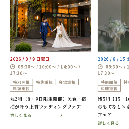
2026 / 8 / 9 日曜日
2026 / 8 / 1
09:30～ / 10:00～ / 14:00～ /
09:30～ / 
17:30～
17:30～
特別開催
特典重視
会場重視
特別開催
特
料理重視
料理重視
ス
残2組【8・9日限定開催】美食・宿
残5組【15・
泊が叶う上質ウェディングフェア
おもてなし×
フェア
詳しく見る
詳しく見る