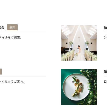
談会
無料
タイルをご提案。
少
タイルまでご案内。
口