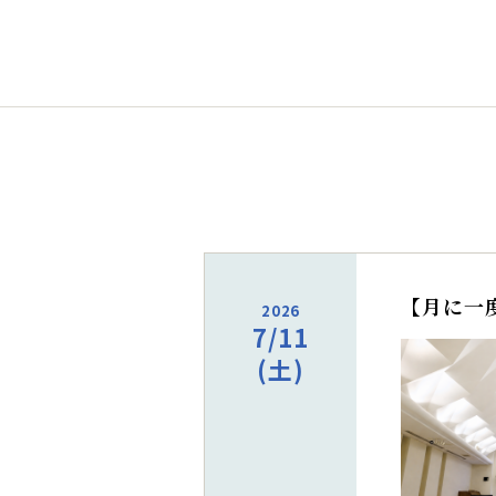
【月に一
2026
7/11
(土)