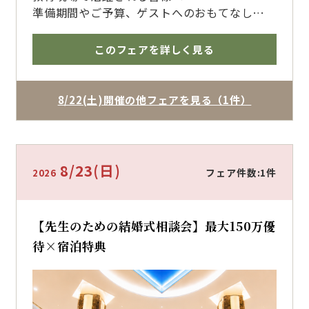
準備期間やご予算、ゲストへのおもてなしま
で、経験豊富なプランナーがサポート
ホテルの安心感と貸切ウェディングの魅力を体
このフェアを詳しく見る
感いただけます
博多で結婚式を挙げるならザ・フォレストテラ
ス博多のブライダルフェアへ
8/22(土)開催の他フェアを見る（1件）
8/23
(日)
フェア件数:1件
2026
【先生のための結婚式相談会】最大150万優
待×宿泊特典