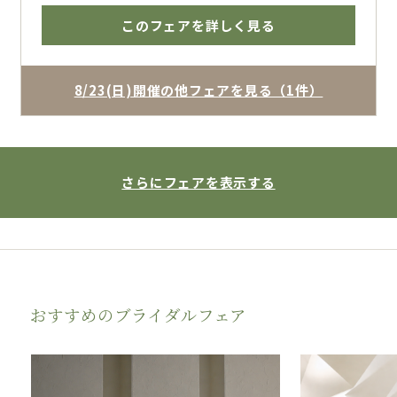
ホテルの安心感と貸切ウェディングの魅力を体
このフェアを詳しく見る
感いただけます
博多で結婚式を挙げるならザ・フォレストテラ
ス博多のブライダルフェアへ
8/23(日)開催の他フェアを見る（1件）
さらにフェアを表示する
おすすめのブライダルフェア