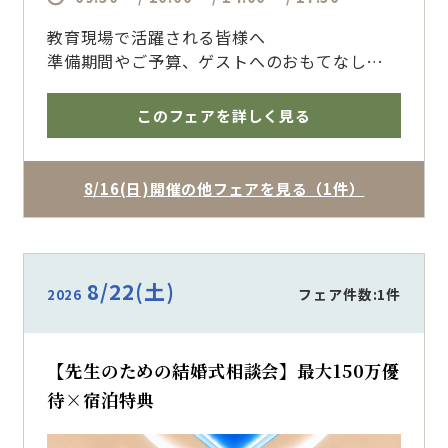
教育現場で活躍される皆様へ
準備期間やご予算、ゲストへのおもてなしま
で、経験豊富なプランナーがサポート
ホテルの安心感と貸切ウェディングの魅力を体
このフェアを詳しく見る
感いただけます
博多で結婚式を挙げるならザ・フォレストテラ
ス博多のブライダルフェアへ
8/16(日)開催の他フェアを見る（1件）
8/22
(土)
フェア件数:1件
2026
【先生のための結婚式相談会】最大150万優
待×宿泊特典