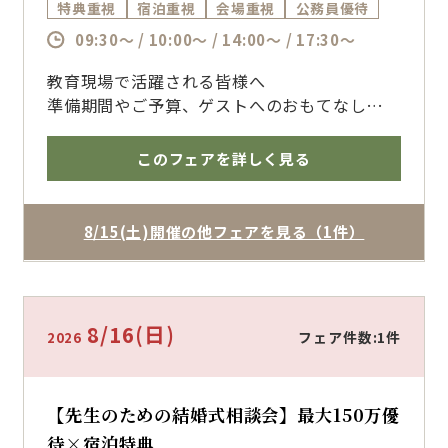
特典重視
宿泊重視
会場重視
公務員優待
09:30～ / 10:00～ / 14:00～ / 17:30～
教育現場で活躍される皆様へ
準備期間やご予算、ゲストへのおもてなしま
で、経験豊富なプランナーがサポート
ホテルの安心感と貸切ウェディングの魅力を体
このフェアを詳しく見る
感いただけます
博多で結婚式を挙げるならザ・フォレストテラ
ス博多のブライダルフェアへ
8/15(土)開催の他フェアを見る（1件）
8/16
(日)
フェア件数:1件
2026
【先生のための結婚式相談会】最大150万優
待×宿泊特典