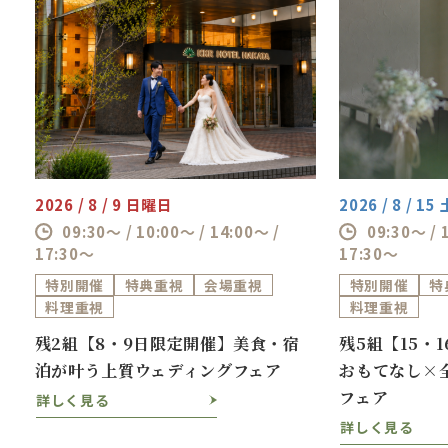
2026 / 8 / 9 日曜日
2026 / 8 / 1
09:30～ / 10:00～ / 14:00～ /
09:30～ / 
17:30～
17:30～
特別開催
特典重視
会場重視
特別開催
特
料理重視
料理重視
ス
残2組【8・9日限定開催】美食・宿
残5組【15・
泊が叶う上質ウェディングフェア
おもてなし×
フェア
詳しく見る
詳しく見る