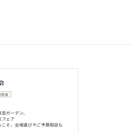
会
日開催
～
候型ガーデン、
気フェア
らこそ、会場選びやご予算相談も