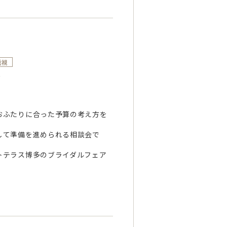
重視
～
おふたりに合った予算の考え方を
して準備を進められる相談会で
トテラス博多のブライダルフェア