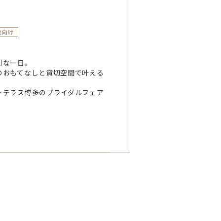
数向け
～
別な一日。
のおもてなしと貸切空間で叶える
。
トテラス博多のブライダルフェア